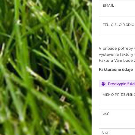
EMAIL
TEL. ČÍSLO RODIČ 
V prípade potreby 
vystavenia faktúry
Faktúra Vám bude 
Fakturačné údaje
Predvyplniť úd
MENO PRIEZVISK
PSČ
ŠTÁT