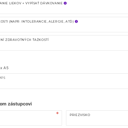
ANIE LIEKOV + VYPÍSAŤ DÁVKOVANIE
STI (NAPR. INTOLERANCIE, ALERGIE, ATĎ)
ENÍ ZDRAVOTNÝCH ŤAŽKOSTÍ
 4x A5
MPS
om zástupcovi
PRIEZVISKO