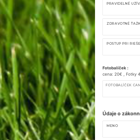
PRAVIDELNÉ UŽÍV
ZDRAVOTNÉ ŤAŽKO
POSTUP PRI RIEŠ
Fotobalíček :
cena: 20€ , Fotky
FOTOBALÍČEK CA
Údaje o zákonn
MENO