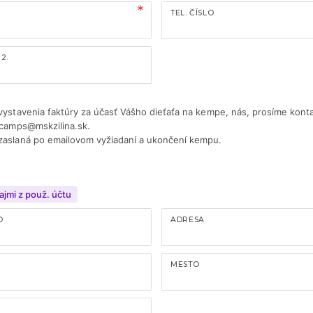
TEL. ČÍSLO
2.
vystavenia faktúry za účasť Vášho dieťaťa na kempe, nás, prosíme kont
 camps@mskzilina.sk.
zaslaná po emailovom vyžiadaní a ukončení kempu.
ajmi z použ. účtu
O
ADRESA
MESTO