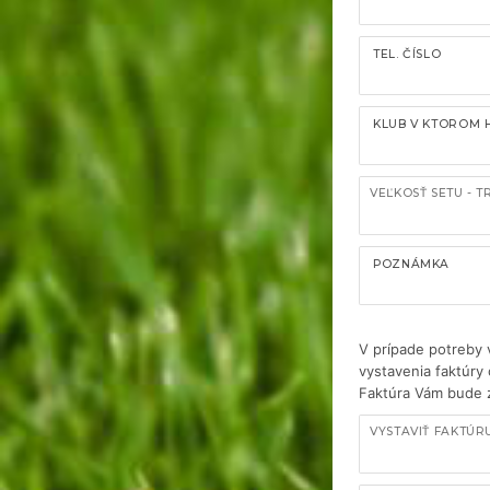
TEL. ČÍSLO
KLUB V KTOROM 
VEĽKOSŤ SETU - T
POZNÁMKA
V prípade potreby 
vystavenia faktúry
Faktúra Vám bude 
VYSTAVIŤ FAKTÚR