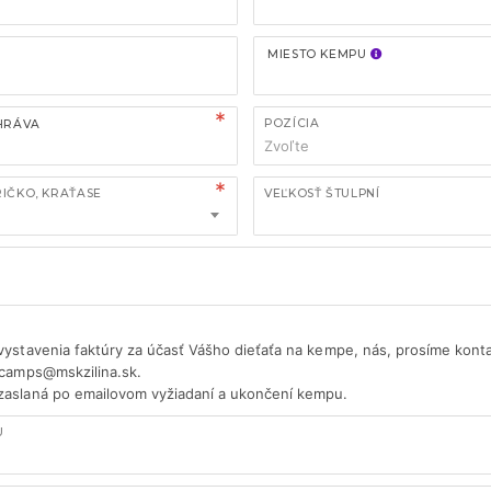
MIESTO KEMPU
POZÍCIA
HRÁVA
Zvoľte
RIČKO, KRAŤASE
VEĽKOSŤ ŠTULPNÍ
vystavenia faktúry za účasť Vášho dieťaťa na kempe, nás, prosíme kont
 camps@mskzilina.sk.
zaslaná po emailovom vyžiadaní a ukončení kempu.
U