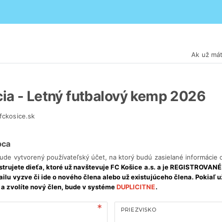
Ak už mát
cia - Letný futbalový kemp 2026
fckosice.sk
pca
ude vytvorený používateľský účet, na ktorý budú zasielané informácie
istrujete dieťa, ktoré už navštevuje FC Košice a.s. a je REGISTROVAN
ilu vyzve či ide o nového člena alebo už existujúceho člena. Pokiaľ 
 a zvolíte nový člen, bude v systéme
DUPLICITNE
.
PRIEZVISKO