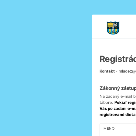
Registrá
Kontakt
- mladez@
Zákonný zástu
Na zadaný e-mail b
tábore.
Pokiaľ reg
Vás po zadaní e-ma
registrované dieťa
MENO