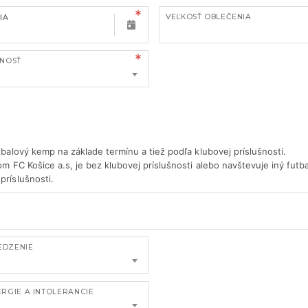
VEĽKOSŤ OBLEČENIA
IA
ŠNOSŤ
tbalový kemp na základe termínu a tiež podľa klubovej príslušnosti.
om FC Košice a.s, je bez klubovej príslušnosti alebo navštevuje iný futba
príslušnosti.
EDZENIE
RGIE A INTOLERANCIE