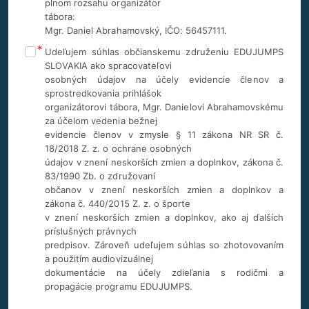
plnom rozsahu organizátor
tábora:
Mgr. Daniel Abrahamovský, IČO: 56457111.
Udeľujem súhlas občianskemu združeniu EDUJUMPS
SLOVAKIA ako spracovateľovi
osobných údajov na účely evidencie členov a
sprostredkovania prihlášok
organizátorovi tábora, Mgr. Danielovi Abrahamovskému
za účelom vedenia bežnej
evidencie členov v zmysle § 11 zákona NR SR č.
18/2018 Z. z. o ochrane osobných
údajov v znení neskorších zmien a doplnkov, zákona č.
83/1990 Zb. o združovaní
občanov v znení neskorších zmien a doplnkov a
zákona č. 440/2015 Z. z. o športe
v znení neskorších zmien a doplnkov, ako aj ďalších
príslušných právnych
predpisov. Zároveň udeľujem súhlas so zhotovovaním
a použitím audiovizuálnej
dokumentácie na účely zdieľania s rodičmi a
propagácie programu EDUJUMPS.