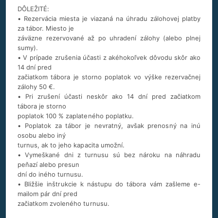
DÔLEŽITÉ:
• Rezervácia miesta je viazaná na úhradu zálohovej platby
za tábor. Miesto je
záväzne rezervované až po uhradení zálohy (alebo plnej
sumy).
• V prípade zrušenia účasti z akéhokoľvek dôvodu skôr ako
14 dní pred
začiatkom tábora je storno poplatok vo výške rezervačnej
zálohy 50 €.
• Pri zrušení účasti neskôr ako 14 dní pred začiatkom
tábora je storno
poplatok 100 % zaplateného poplatku.
• Poplatok za tábor je nevratný, avšak prenosný na inú
osobu alebo iný
turnus, ak to jeho kapacita umožní.
• Vymeškané dni z turnusu sú bez nároku na náhradu
peňazí alebo presun
dní do iného turnusu.
• Bližšie inštrukcie k nástupu do tábora vám zašleme e-
mailom pár dní pred
začiatkom zvoleného turnusu.