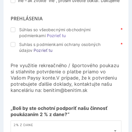
iné – ak zvolíte ''iné'', prosím uveďte odkiaľ. Ďakujeme
PREHLÁSENIA
Súhlas so všeobecnými obchodnými
podmienkami
Pozrieť tu
Suhlas s podmienkami ochrany osobných
údajov
Pozrieť tu
Pre využitie rekreačného / športového poukazu
si stiahnite potvrdenie o platbe priamo vo
Vašom Paysy konte.V prípade, že k potvrdeniu
potrebujete ďalšie doklady, kontaktujte našu
kanceláriu na: benitim@benitim.sk
„Boli by ste ochotní podporiť našu činnosť
poukázaním 2 % z dane?“
2% Z DANE