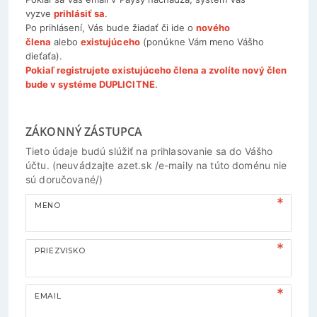
vyzve
prihlásiť sa
.
Po prihlásení, Vás bude žiadať či ide o
nového
člena
alebo
existujúceho
(ponúkne Vám meno Vášho
dieťaťa).
Pokiaľ registrujete existujúceho člena a zvolíte nový člen
bude v systéme DUPLICITNE
.
ZÁKONNÝ ZÁSTUPCA
Tieto údaje budú slúžiť na prihlasovanie sa do Vášho
účtu. (neuvádzajte azet.sk /e-maily na túto doménu nie
sú doručované/)
MENO
PRIEZVISKO
EMAIL