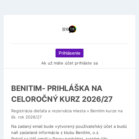
Prihlásenie
Ak už máte účet prihláste sa
BENITIM- PRIHLÁŠKA NA
CELOROČNÝ KURZ 2026/27
Registrácia dieťaťa a rezervácia miesta v Benitim kurze na
šk. rok 2026/27
Na zadaný email bude vytvorený používateľský účet a budú
naň zasielané informácie z klubu Benitim, o.z.
Pokiaľ sa Váš email v Paysy nachádza, systém Vás