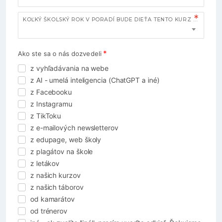
KOĽKÝ ŠKOLSKÝ ROK V PORADÍ BUDE DIEŤA TENTO KURZ NAVŠTEVOVAŤ?
Ako ste sa o nás dozvedeli
z vyhľadávania na webe
z AI - umelá inteligencia (ChatGPT a iné)
z Facebooku
z Instagramu
z TikToku
z e-mailových newsletterov
z edupage, web školy
z plagátov na škole
z letákov
z našich kurzov
z našich táborov
od kamarátov
od trénerov