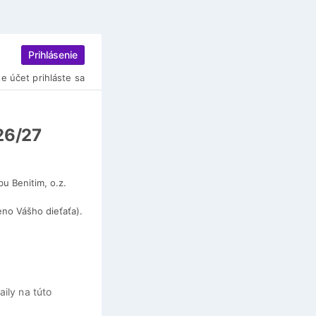
Prihlásenie
e účet prihláste sa
26/27
u Benitim, o.z.
o Vášho dieťaťa).
ily na túto