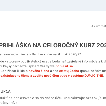
Ak už mát
 PRIHLÁŠKA NA CELOROČNÝ KURZ 20
 a rezervácia miesta v Benitim kurze na šk. rok 2026/27
de vytvorený používateľský účet a budú naň zasielané informácie z klub
l v Paysy nachádza, systém Vás vyzve
prihlásiť sa
.
bude žiadať či ide o
nového člena
alebo
existujúceho
(ponúkne Vám men
e existujúceho člena a zvolíte nový člen bude v systéme DUPLICITNE
.
TUPCA
slúžiť na prihlasovanie sa do Vášho účtu. (neuvádzajte azet.sk /e-ma
ručované/)