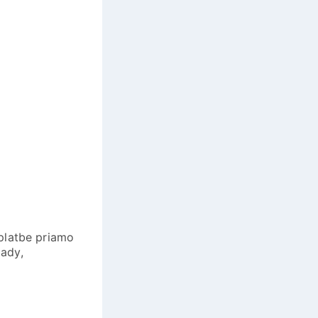
 platbe priamo
lady,