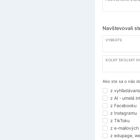
Navštevovali s
VYBERTE
Ako ste sa o nás d
z vyhľadávani
z AI - umelá i
z Facebooku
z Instagramu
z TikToku
z e-mailových
z edupage, we