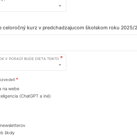
te celoročný kurz v predchadzajucom školskom roku 2025/
KOĽKÝ ŠKOLSKÝ ROK V PORADÍ BUDE DIEŤA TENTO KURZ NAVŠTEVOVAŤ?
ozvedeli
a na webe
nteligencia (ChatGPT a iné)
 newsletterov
b školy