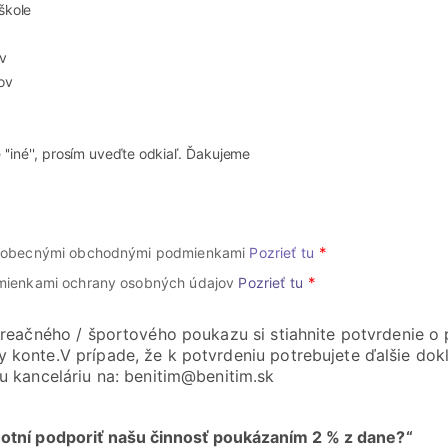
škole
v
ov
e ''iné'', prosím uveďte odkiaľ. Ďakujeme
šeobecnými obchodnými podmienkami
Pozrieť tu
mienkami ochrany osobných údajov
Pozrieť tu
kreačného / športového poukazu si stiahnite potvrdenie o
 konte.V prípade, že k potvrdeniu potrebujete ďalšie dok
u kanceláriu na: benitim@benitim.sk
chotní podporiť našu činnosť poukázaním 2 % z dane?“