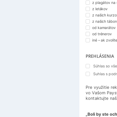
z plagátov na 
z letákov
z našich kurzo
z našich tábor
od kamarátov
od trénerov
iné – ak zvolít
PREHLÁSENIA
Súhlas so v
Suhlas s pod
Pre využitie re
vo Vašom Paysy
kontaktujte naš
„Boli by ste o