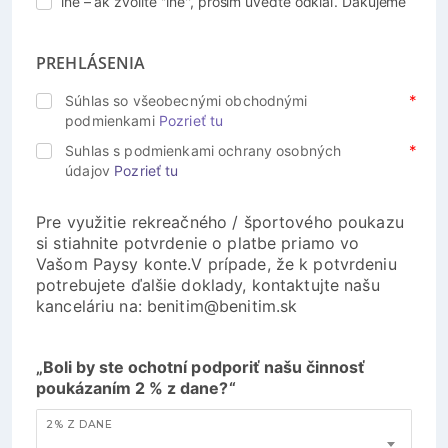
iné – ak zvolíte ''iné'', prosím uveďte odkiaľ. Ďakujeme
PREHLÁSENIA
Súhlas so všeobecnými obchodnými
podmienkami
Pozrieť tu
Suhlas s podmienkami ochrany osobných
údajov
Pozrieť tu
Pre využitie rekreačného / športového poukazu
si stiahnite potvrdenie o platbe priamo vo
Vašom Paysy konte.V prípade, že k potvrdeniu
potrebujete ďalšie doklady, kontaktujte našu
kanceláriu na: benitim@benitim.sk
„Boli by ste ochotní podporiť našu činnosť
poukázaním 2 % z dane?“
2% Z DANE