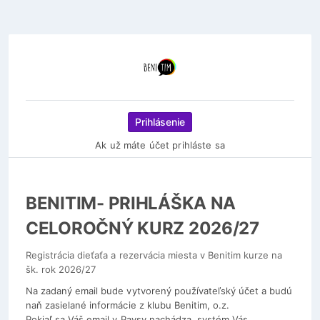
Prihlásenie
Ak už máte účet prihláste sa
BENITIM- PRIHLÁŠKA NA
CELOROČNÝ KURZ 2026/27
Registrácia dieťaťa a rezervácia miesta v Benitim kurze na
šk. rok 2026/27
Na zadaný email bude vytvorený používateľský účet a budú
naň zasielané informácie z klubu Benitim, o.z.
Pokiaľ sa Váš email v Paysy nachádza, systém Vás