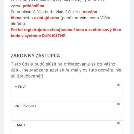
vyzve
prihlásiť sa
.
Po prihlásení, Vás bude žiadať či ide o
nového
člena
alebo
existujúceho
(ponúkne Vám meno Vášho
dieťaťa).
Pokiaľ registrujete existujúceho člena a zvolíte nový člen
bude v systéme DUPLICITNE
.
ZÁKONNÝ ZÁSTUPCA
Tieto údaje budú slúžiť na prihlasovanie sa do Vášho
účtu. (neuvádzajte azet.sk /e-maily na túto doménu nie
sú doručované/)
MENO
PRIEZVISKO
EMAIL