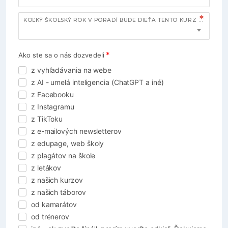
KOĽKÝ ŠKOLSKÝ ROK V PORADÍ BUDE DIEŤA TENTO KURZ NAVŠTEVOVAŤ?
Ako ste sa o nás dozvedeli
z vyhľadávania na webe
z AI - umelá inteligencia (ChatGPT a iné)
z Facebooku
z Instagramu
z TikToku
z e-mailových newsletterov
z edupage, web školy
z plagátov na škole
z letákov
z našich kurzov
z našich táborov
od kamarátov
od trénerov