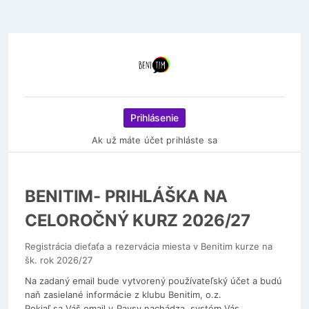
Prihlásenie
Ak už máte účet prihláste sa
BENITIM- PRIHLÁŠKA NA
CELOROČNÝ KURZ 2026/27
Registrácia dieťaťa a rezervácia miesta v Benitim kurze na
šk. rok 2026/27
Na zadaný email bude vytvorený používateľský účet a budú
naň zasielané informácie z klubu Benitim, o.z.
Pokiaľ sa Váš email v Paysy nachádza, systém Vás