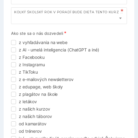
KOĽKÝ ŠKOLSKÝ ROK V PORADÍ BUDE DIEŤA TENTO KURZ NAVŠTEVOVAŤ?
Ako ste sa o nás dozvedeli
z vyhľadávania na webe
z AI - umelá inteligencia (ChatGPT a iné)
z Facebooku
z Instagramu
z TikToku
z e-mailových newsletterov
z edupage, web školy
z plagátov na škole
z letákov
z našich kurzov
z našich táborov
od kamarátov
od trénerov