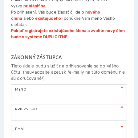
vyzve
prihlásiť sa
.
Po prihlásení, Vás bude žiadať či ide o
nového
člena
alebo
existujúceho
(ponúkne Vám meno Vášho
dieťaťa).
Pokiaľ registrujete existujúceho člena a zvolíte nový člen
bude v systéme DUPLICITNE
.
ZÁKONNÝ ZÁSTUPCA
Tieto údaje budú slúžiť na prihlasovanie sa do Vášho
účtu. (neuvádzajte azet.sk /e-maily na túto doménu nie
sú doručované/)
MENO
PRIEZVISKO
EMAIL