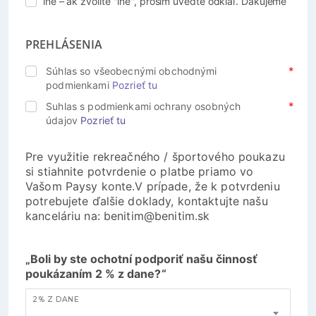
iné – ak zvolíte ''iné'', prosím uveďte odkiaľ. Ďakujeme
PREHLÁSENIA
Súhlas so všeobecnými obchodnými
podmienkami
Pozrieť tu
Suhlas s podmienkami ochrany osobných
údajov
Pozrieť tu
Pre využitie rekreačného / športového poukazu
si stiahnite potvrdenie o platbe priamo vo
Vašom Paysy konte.V prípade, že k potvrdeniu
potrebujete ďalšie doklady, kontaktujte našu
kanceláriu na: benitim@benitim.sk
„Boli by ste ochotní podporiť našu činnosť
poukázaním 2 % z dane?“
2% Z DANE