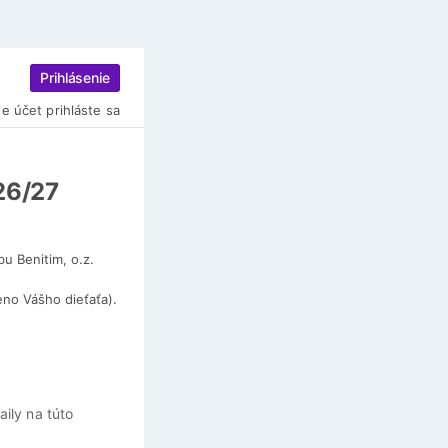
Prihlásenie
e účet prihláste sa
26/27
u Benitim, o.z.
o Vášho dieťaťa).
ily na túto