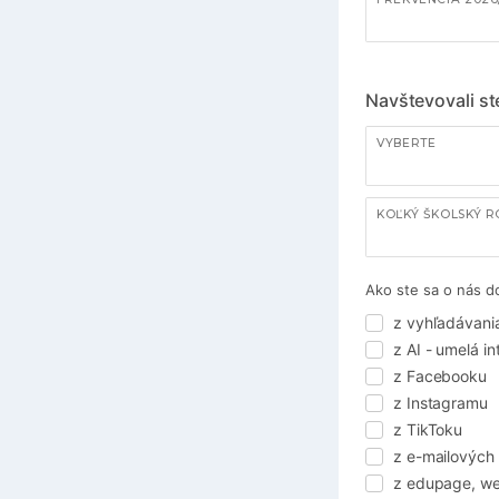
Navštevovali s
VYBERTE
Ako ste sa o nás d
z vyhľadávani
z AI - umelá i
z Facebooku
z Instagramu
z TikToku
z e-mailových
z edupage, we