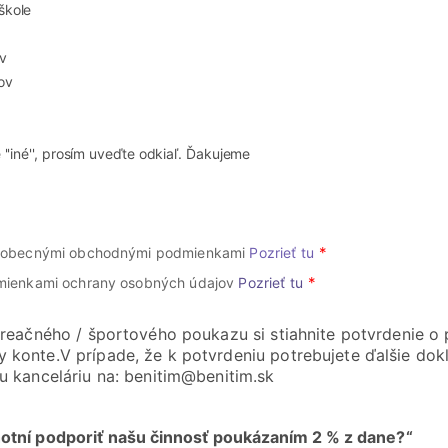
škole
v
ov
e ''iné'', prosím uveďte odkiaľ. Ďakujeme
šeobecnými obchodnými podmienkami
Pozrieť tu
mienkami ochrany osobných údajov
Pozrieť tu
kreačného / športového poukazu si stiahnite potvrdenie o
 konte.V prípade, že k potvrdeniu potrebujete ďalšie dok
u kanceláriu na: benitim@benitim.sk
chotní podporiť našu činnosť poukázaním 2 % z dane?“