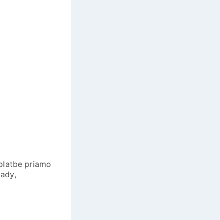
 platbe priamo
lady,