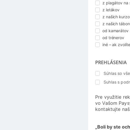
z plagátov na 
z letákov
z našich kurzo
z našich tábor
od kamarátov
od trénerov
iné – ak zvolít
PREHLÁSENIA
Súhlas so v
Suhlas s pod
Pre využitie re
vo Vašom Paysy
kontaktujte naš
„Boli by ste o