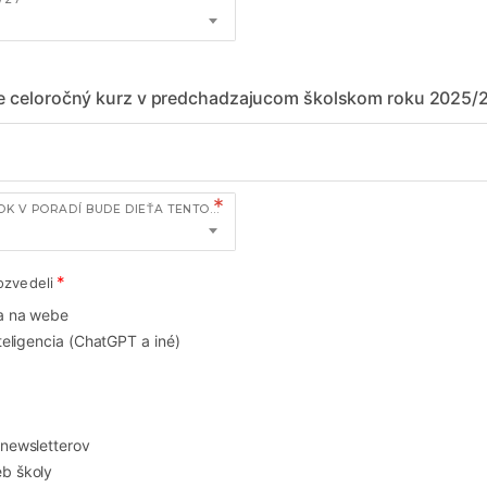
te celoročný kurz v predchadzajucom školskom roku 2025/
KOĽKÝ ŠKOLSKÝ ROK V PORADÍ BUDE DIEŤA TENTO KURZ NAVŠTEVOVAŤ?
ozvedeli
a na webe
nteligencia (ChatGPT a iné)
 newsletterov
b školy