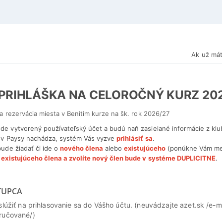
Ak už mát
 PRIHLÁŠKA NA CELOROČNÝ KURZ 20
 a rezervácia miesta v Benitim kurze na šk. rok 2026/27
de vytvorený používateľský účet a budú naň zasielané informácie z klub
l v Paysy nachádza, systém Vás vyzve
prihlásiť sa
.
bude žiadať či ide o
nového člena
alebo
existujúceho
(ponúkne Vám men
e existujúceho člena a zvolíte nový člen bude v systéme DUPLICITNE
.
TUPCA
slúžiť na prihlasovanie sa do Vášho účtu. (neuvádzajte azet.sk /e-ma
ručované/)