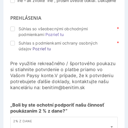
iné – ak zvolíte ''iné'', prosím uveďte odkiaľ. Ďakujeme
PREHLÁSENIA
Súhlas so všeobecnými obchodnými
podmienkami
Pozrieť tu
Suhlas s podmienkami ochrany osobných
údajov
Pozrieť tu
Pre využitie rekreačného / športového poukazu
si stiahnite potvrdenie o platbe priamo vo
Vašom Paysy konte.V prípade, že k potvrdeniu
potrebujete ďalšie doklady, kontaktujte našu
kanceláriu na: benitim@benitim.sk
„Boli by ste ochotní podporiť našu činnosť
poukázaním 2 % z dane?“
2% Z DANE