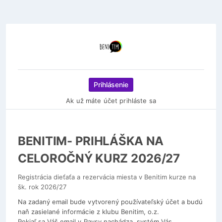
Prihlásenie
Ak už máte účet prihláste sa
BENITIM- PRIHLÁŠKA NA
CELOROČNÝ KURZ 2026/27
Registrácia dieťaťa a rezervácia miesta v Benitim kurze na
šk. rok 2026/27
Na zadaný email bude vytvorený používateľský účet a budú
naň zasielané informácie z klubu Benitim, o.z.
Pokiaľ sa Váš email v Paysy nachádza, systém Vás