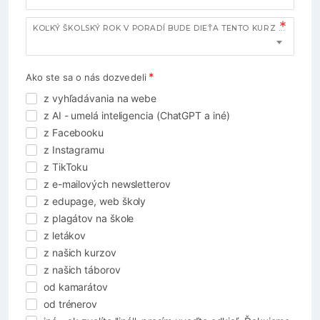
KOĽKÝ ŠKOLSKÝ ROK V PORADÍ BUDE DIEŤA TENTO KURZ NAVŠTEVOVAŤ?
Ako ste sa o nás dozvedeli
z vyhľadávania na webe
z AI - umelá inteligencia (ChatGPT a iné)
z Facebooku
z Instagramu
z TikToku
z e-mailových newsletterov
z edupage, web školy
z plagátov na škole
z letákov
z našich kurzov
z našich táborov
od kamarátov
od trénerov