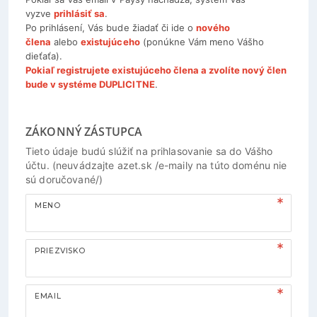
vyzve
prihlásiť sa
.
Po prihlásení, Vás bude žiadať či ide o
nového
člena
alebo
existujúceho
(ponúkne Vám meno Vášho
dieťaťa).
Pokiaľ registrujete existujúceho člena a zvolíte nový člen
bude v systéme DUPLICITNE
.
ZÁKONNÝ ZÁSTUPCA
Tieto údaje budú slúžiť na prihlasovanie sa do Vášho
účtu. (neuvádzajte azet.sk /e-maily na túto doménu nie
sú doručované/)
MENO
PRIEZVISKO
EMAIL