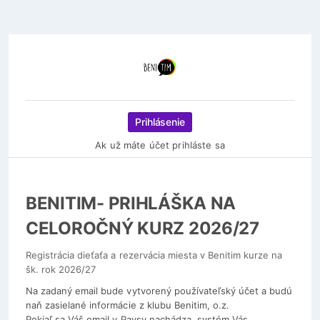
Prihlásenie
Ak už máte účet prihláste sa
BENITIM- PRIHLÁŠKA NA
CELOROČNÝ KURZ 2026/27
Registrácia dieťaťa a rezervácia miesta v Benitim kurze na
šk. rok 2026/27
Na zadaný email bude vytvorený používateľský účet a budú
naň zasielané informácie z klubu Benitim, o.z.
Pokiaľ sa Váš email v Paysy nachádza, systém Vás