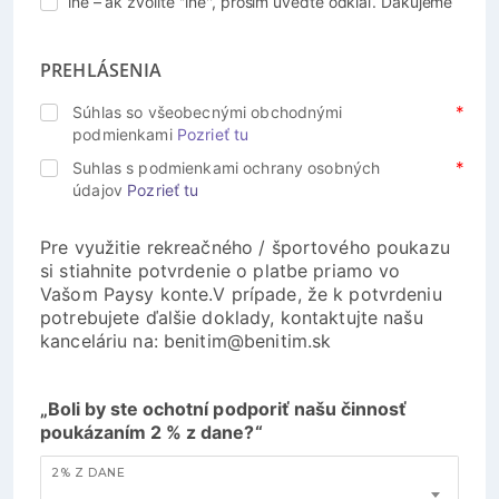
iné – ak zvolíte ''iné'', prosím uveďte odkiaľ. Ďakujeme
PREHLÁSENIA
Súhlas so všeobecnými obchodnými
podmienkami
Pozrieť tu
Suhlas s podmienkami ochrany osobných
údajov
Pozrieť tu
Pre využitie rekreačného / športového poukazu
si stiahnite potvrdenie o platbe priamo vo
Vašom Paysy konte.V prípade, že k potvrdeniu
potrebujete ďalšie doklady, kontaktujte našu
kanceláriu na: benitim@benitim.sk
„Boli by ste ochotní podporiť našu činnosť
poukázaním 2 % z dane?“
2% Z DANE