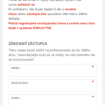
vyzve
prihlásiť sa
.
Po prihlásení, Vás bude žiadať či ide o
nového
člena
alebo
existujúceho
(ponúkne Vám meno Vášho
dieťaťa).
Pokiaľ registrujete existujúceho člena a zvolíte nový člen
bude v systéme DUPLICITNE
.
ZÁKONNÝ ZÁSTUPCA
Tieto údaje budú slúžiť na prihlasovanie sa do Vášho
účtu. (neuvádzajte azet.sk /e-maily na túto doménu nie
sú doručované/)
MENO
PRIEZVISKO
EMAIL