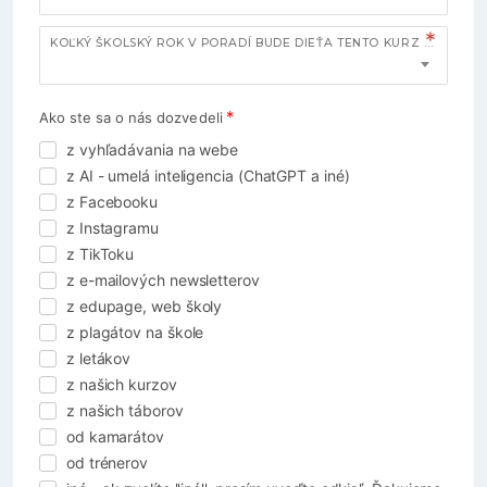
KOĽKÝ ŠKOLSKÝ ROK V PORADÍ BUDE DIEŤA TENTO KURZ NAVŠTEVOVAŤ?
Ako ste sa o nás dozvedeli
z vyhľadávania na webe
z AI - umelá inteligencia (ChatGPT a iné)
z Facebooku
z Instagramu
z TikToku
z e-mailových newsletterov
z edupage, web školy
z plagátov na škole
z letákov
z našich kurzov
z našich táborov
od kamarátov
od trénerov