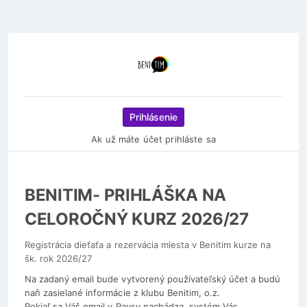
Prihlásenie
Ak už máte účet prihláste sa
BENITIM- PRIHLÁŠKA NA
CELOROČNÝ KURZ 2026/27
Registrácia dieťaťa a rezervácia miesta v Benitim kurze na
šk. rok 2026/27
Na zadaný email bude vytvorený používateľský účet a budú
naň zasielané informácie z klubu Benitim, o.z.
Pokiaľ sa Váš email v Paysy nachádza, systém Vás