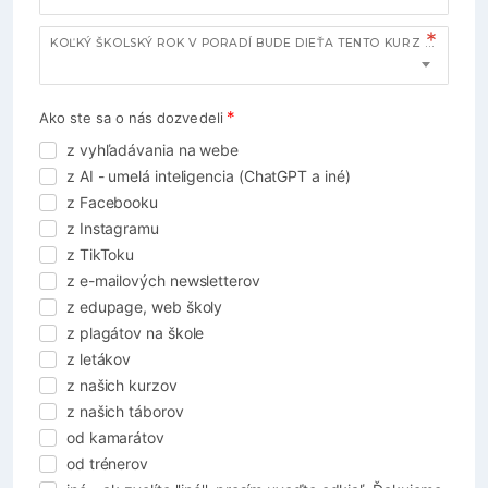
KOĽKÝ ŠKOLSKÝ ROK V PORADÍ BUDE DIEŤA TENTO KURZ NAVŠTEVOVAŤ?
Ako ste sa o nás dozvedeli
z vyhľadávania na webe
z AI - umelá inteligencia (ChatGPT a iné)
z Facebooku
z Instagramu
z TikToku
z e-mailových newsletterov
z edupage, web školy
z plagátov na škole
z letákov
z našich kurzov
z našich táborov
od kamarátov
od trénerov