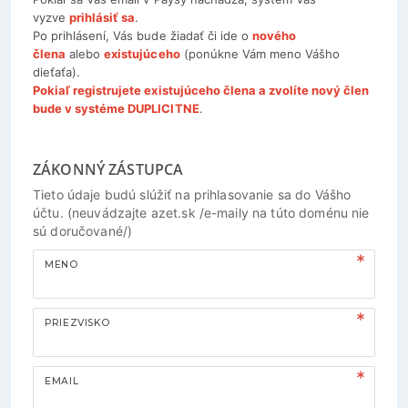
vyzve
prihlásiť sa
.
Po prihlásení, Vás bude žiadať či ide o
nového
člena
alebo
existujúceho
(ponúkne Vám meno Vášho
dieťaťa).
Pokiaľ registrujete existujúceho člena a zvolíte nový člen
bude v systéme DUPLICITNE
.
ZÁKONNÝ ZÁSTUPCA
Tieto údaje budú slúžiť na prihlasovanie sa do Vášho
účtu. (neuvádzajte azet.sk /e-maily na túto doménu nie
sú doručované/)
MENO
PRIEZVISKO
EMAIL