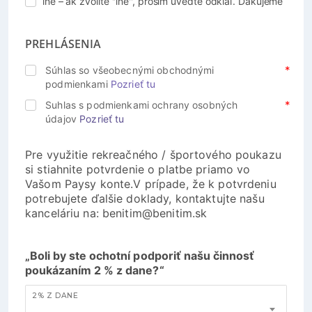
iné – ak zvolíte ''iné'', prosím uveďte odkiaľ. Ďakujeme
PREHLÁSENIA
Súhlas so všeobecnými obchodnými
podmienkami
Pozrieť tu
Suhlas s podmienkami ochrany osobných
údajov
Pozrieť tu
Pre využitie rekreačného / športového poukazu
si stiahnite potvrdenie o platbe priamo vo
Vašom Paysy konte.V prípade, že k potvrdeniu
potrebujete ďalšie doklady, kontaktujte našu
kanceláriu na: benitim@benitim.sk
„Boli by ste ochotní podporiť našu činnosť
poukázaním 2 % z dane?“
2% Z DANE